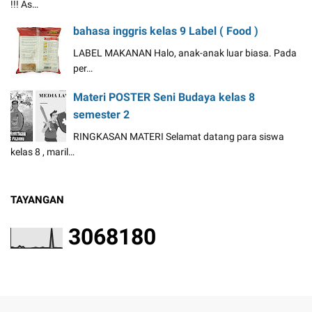
!!! As…
bahasa inggris kelas 9 Label ( Food )
LABEL MAKANAN Halo, anak-anak luar biasa. Pada
per…
Materi POSTER Seni Budaya kelas 8
semester 2
RINGKASAN MATERI Selamat datang para siswa
kelas 8 , maril…
TAYANGAN
3
0
6
8
1
8
0