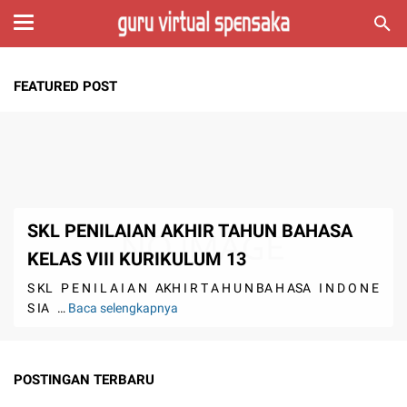
FEATURED POST
SKL PENILAIAN AKHIR TAHUN BAHASA
KELAS VIII KURIKULUM 13
S KL P E N I L A I A N AKH I R T A H U N BA H ASA I N D O N E
S IA …
Baca selengkapnya
SKL
PENILAIAN
AKHIR
TAHUN
POSTINGAN TERBARU
BAHASA