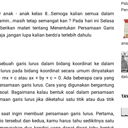
Pid
Pers
r anak - anak kelas 8...Semoga kalian semua dalam
amin...masih tetap semangat kan ? Pada hari ini Selasa
erikan materi tentang Menentukan Persamaan Garis
ja ,jangan lupa kalian berdo'a terlebih dahulu
ana
sebuah garis lurus dalam bidang koordinat ke dalam
lurus pada bidang koordinat secara umum dinyatakan
dat
= mx + c atau ax + by + c = 0. Ada beberapa cara yang
rsamaan garis lurus. Cara yang digunakan bergantung
 soal. Bagaimana kalau bentuk soal dalam persamaan
TA
an garis lurus jika diketahui satu titik atau dua titik
 saat ingin membuat persamaan garis lurus. Pertama,
ris tersebut dan kedua, kamu harus tahu sedikitnya satu
ini merupakan dua kondisi yang dapat dicari tahu bentuk