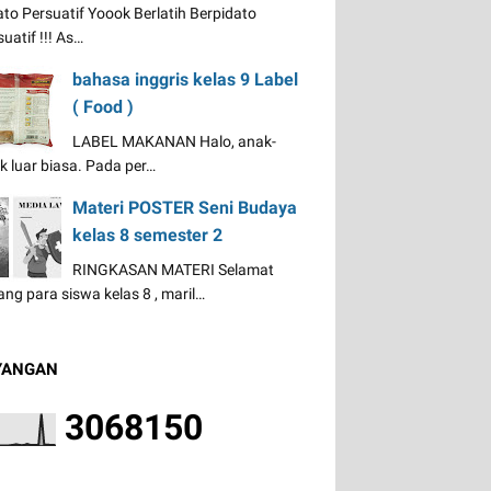
ato Persuatif Yoook Berlatih Berpidato
uatif !!! As…
bahasa inggris kelas 9 Label
( Food )
LABEL MAKANAN Halo, anak-
k luar biasa. Pada per…
Materi POSTER Seni Budaya
kelas 8 semester 2
RINGKASAN MATERI Selamat
ang para siswa kelas 8 , maril…
YANGAN
3
0
6
8
1
5
0