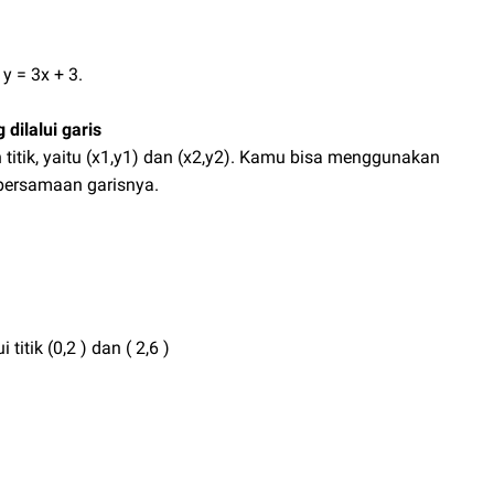
y = 3x + 3.
 dilalui garis
 titik, yaitu (x1,y1) dan (x2,y2). Kamu bisa menggunakan
persamaan garisnya.
itik (0,2 ) dan ( 2,6 )