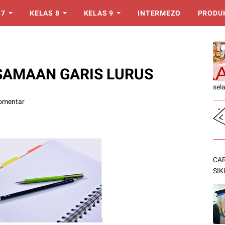
 7
KELAS 8
KELAS 9
INTERMEZO
PRODU
AMAAN GARIS LURUS
sel
omentar
CAR
SIK