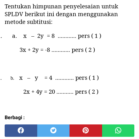
Tentukan himpunan penyelesaian untuk
SPLDV berikut ini dengan menggunakan
metode subtitusi:
.
a.
x – 2y = 8
............ pers ( 1 )
3x + 2y = -8 ............ pers ( 2 )
x – y = 4
............ pers ( 1 )
.
b.
2x + 4y = 20 ........... pers ( 2 )
Berbagi :