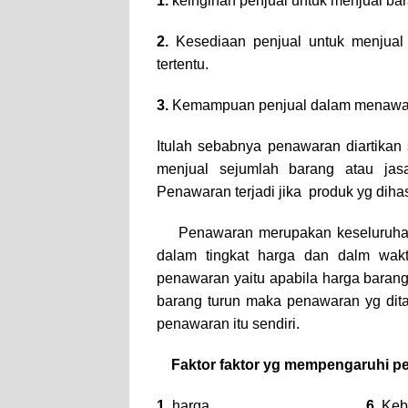
1.
keinginan penjual untuk menjual ba
2.
Kesediaan penjual untuk menjual
tertentu.
3.
Kemampuan penjual dalam menawa
Itulah sebabnya penawaran diartika
menjual sejumlah barang atau jasa
Penawaran terjadi jika produk yg dihas
Penawaran merupakan keseluruhan
dalam tingkat harga dan dalm wakt
penawaran yaitu apabila harga barang
barang turun maka penawaran yg dita
penawaran itu sendiri.
Faktor faktor yg mempengaruhi p
1.
harga
6.
Keb