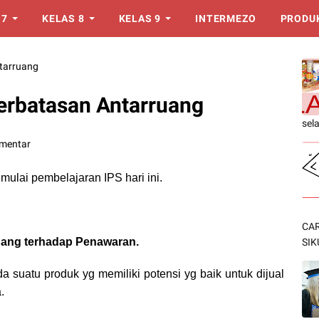
 7
KELAS 8
KELAS 9
INTERMEZO
PRODU
tarruang
erbatasan Antarruang
sel
omentar
a mulai pembelajaran IPS hari ini.
CAR
uang terhadap Penawaran.
SIK
suatu produk yg memiliki potensi yg baik untuk dijual
.