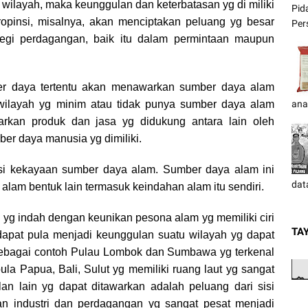
 wilayah, maka keunggulan dan keterbatasan yg di miliki
Pid
ropinsi, misalnya, akan menciptakan peluang yg besar
Pers
 segi perdagangan, baik itu dalam permintaan maupun
er daya tertentu akan menawarkan sumber daya alam
 wilayah yg minim atau tidak punya sumber daya alam
ana
rkan produk dan jasa yg didukung antara lain oleh
er daya manusia yg dimiliki.
i kekayaan sumber daya alam. Sumber daya alam ini
dat
alam bentuk lain termasuk keindahan alam itu sendiri.
 yg indah dengan keunikan pesona alam yg memiliki ciri
TA
 dapat pula menjadi keunggulan suatu wilayah yg dapat
Sebagai contoh Pulau Lombok dan Sumbawa yg terkenal
la Papua, Bali, Sulut yg memiliki ruang laut yg sangat
an lain yg dapat ditawarkan adalah peluang dari sisi
n industri dan perdagangan yg sangat pesat menjadi