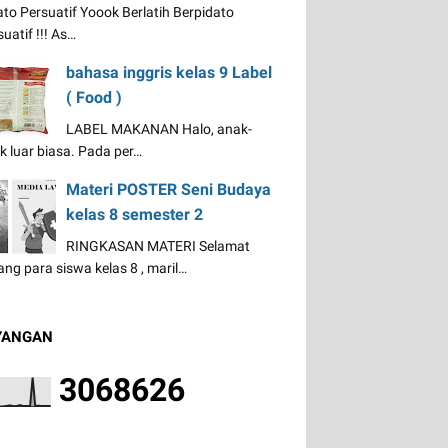
ato Persuatif Yoook Berlatih Berpidato
uatif !!! As…
bahasa inggris kelas 9 Label
( Food )
LABEL MAKANAN Halo, anak-
k luar biasa. Pada per…
Materi POSTER Seni Budaya
kelas 8 semester 2
RINGKASAN MATERI Selamat
ang para siswa kelas 8 , maril…
YANGAN
3
0
6
8
6
2
6