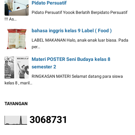
Pidato Persuatif
Pidato Persuatif Yoook Berlatih Berpidato Persuatif
!!! As…
bahasa inggris kelas 9 Label ( Food )
LABEL MAKANAN Halo, anak-anak luar biasa. Pada
per…
Materi POSTER Seni Budaya kelas 8
semester 2
RINGKASAN MATERI Selamat datang para siswa
kelas 8 , maril…
TAYANGAN
3
0
6
8
7
3
1