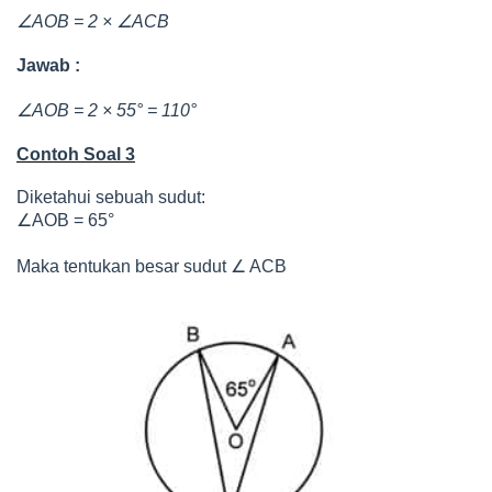
∠
∠
AOB = 2 ×
ACB
Jawab :
∠
AOB = 2 × 55° = 110°
Contoh Soal 3
Diketahui sebuah sudut:
∠
AOB = 65°
∠
Maka tentukan besar sudut
ACB