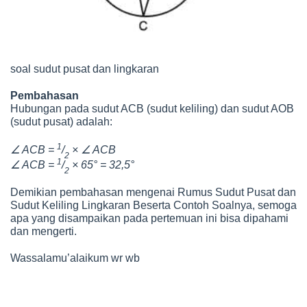
soal sudut pusat dan lingkaran
Pembahasan
Hubungan pada sudut ACB (sudut keliling) dan sudut AOB
(sudut pusat) adalah:
1
∠
∠
ACB =
/
×
ACB
2
1
∠
ACB =
/
× 65° = 32,5°
2
Demikian pembahasan mengenai Rumus Sudut Pusat dan
Sudut Keliling Lingkaran Beserta Contoh Soalnya, semoga
apa yang disampaikan pada pertemuan ini bisa dipahami
dan mengerti.
Wassalamu’alaikum wr wb