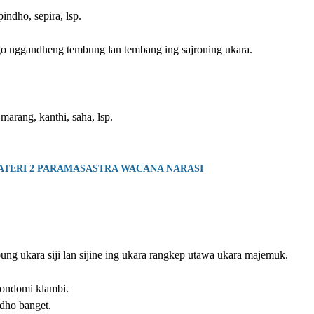
pindho, sepira, lsp.
o nggandheng tembung lan tembang ing sajroning ukara.
 marang, kanthi, saha, lsp.
ATERI 2 PARAMASASTRA WACANA NARASI
g ukara siji lan sijine ing ukara rangkep utawa ukara majemuk.
dondomi klambi.
dho banget.