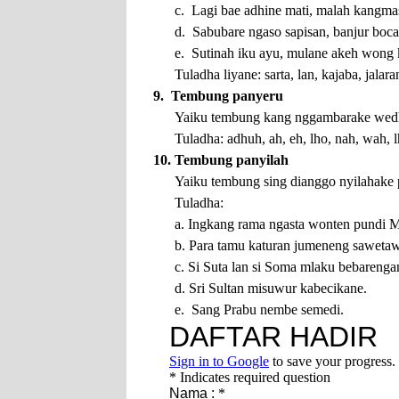
c. Lagi bae adhine mati, malah kangmas
d. Sabubare ngaso sapisan, banjur boc
e. Sutinah iku ayu, mulane akeh wong 
Tuladha liyane: sarta, lan, kajaba, jalara
9. Tembung panyeru
Yaiku tembung kang nggambarake wedhar
Tuladha: adhuh, ah, eh, lho, nah, wah, l
10. Tembung panyilah
Yaiku tembung sing dianggo nyilahake p
Tuladha:
a. Ingkang rama ngasta wonten pundi 
b. Para tamu katuran jumeneng sawetaw
c. Si Suta lan si Soma mlaku bebarenga
d. Sri Sultan misuwur kabecikane.
e. Sang Prabu nembe semedi.