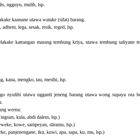
is, ngguyu, mulih, lsp.
kake kaanane utawa watake (sifat) barang.
 adhem, lega, sesak, resik, reged, lsp.
lakake katrangan marang tembung kriya, utawa tembung saliyane 
, kana, mengko, tau, mesthi, lsp.
o nyulihi utawa ngganti jeneng barang utawa wong supaya ora bo
u.
lung werna:
ngsun, kula, abdi dalem, lsp.)
weke, kowe, sampeyan, sliramu, lsp.)
e, panjenengane, iku, kuwi, apa, sapa, ku, mu, lsp.)