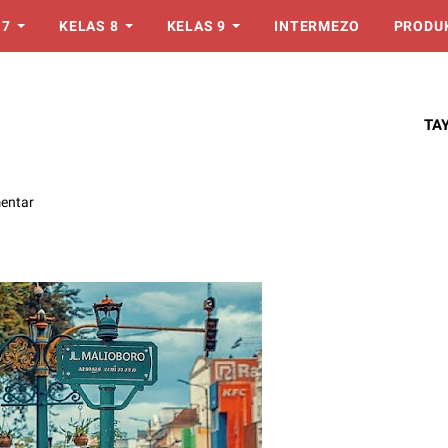
 7
KELAS 8
KELAS 9
INTERMEZO
PRODU
TA
entar