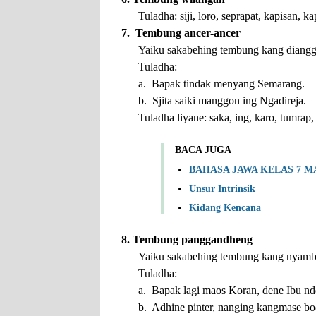
Tuladha: siji, loro, seprapat, kapisan, ka
7. Tembung ancer-ancer
Yaiku sakabehing tembung kang diangg
Tuladha:
a. Bapak tindak menyang Semarang.
b. Sjita saiki manggon ing Ngadireja.
Tuladha liyane: saka, ing, karo, tumrap,
BACA JUGA
BAHASA JAWA KELAS 7 M
Unsur Intrinsik
Kidang Kencana
8. Tembung panggandheng
Yaiku sakabehing tembung kang nyambun
Tuladha:
a. Bapak lagi maos Koran, dene Ibu n
b. Adhine pinter, nanging kangmase bo