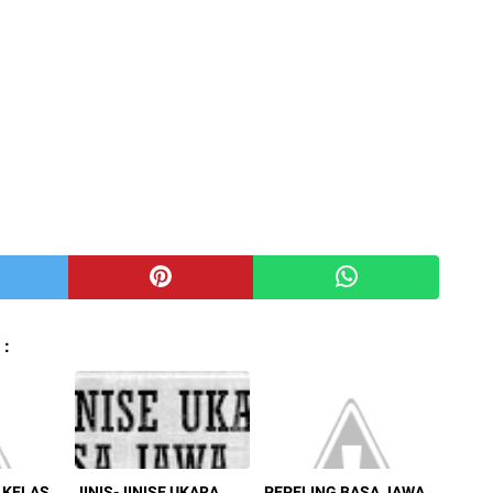
 :
 KELAS
JINIS-JINISE UKARA
PEPELING BASA JAWA