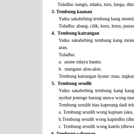
Tuladha: nangis, mlaku, turu, lunga, ditul
3. Tembung kaanan
Yaiku sakabehing tembung kang mratela
Tuladha: abang, cilik, kuru, lemu, panas,
4. Tembung katrangan
Yaiku sakabehing tembung kang mrate
aran.
Tuladha:
a. asune mlayu banter.
b. mangane alon-alon.
Tembung katrangan liyane: mau, ingkang
5. Tembung sesulih
Yaiku sakabehing tembung kang kangg
nyebut jenenge barang utawa wong ma
Tembung sesulih bias kaperang dadi te
a. Tembung sesulih wong kapisan (aku, i
b.Tembung sesulih wong kapindho (dhe
c. Tembung sesulih wong katelu (dhewek
6. Tembung wilangan