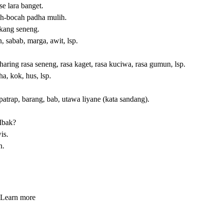
e lara banget.
ah-bocah padha mulih.
kang seneng.
n, sabab, marga, awit, lsp.
ing rasa seneng, rasa kaget, rasa kuciwa, rasa gumun, lsp.
ha, kok, hus, lsp.
atrap, barang, bab, utawa liyane (kata sandang).
Mbak?
is.
n.