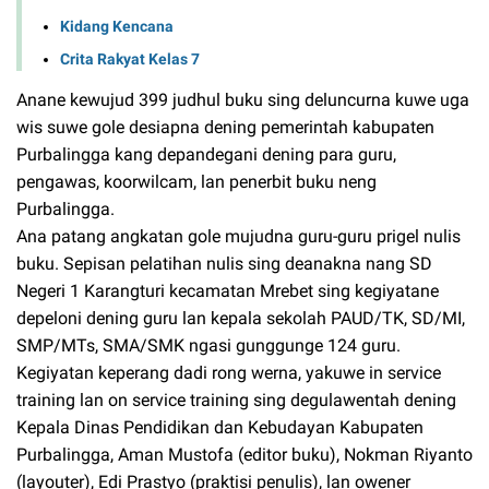
Kidang Kencana
Crita Rakyat Kelas 7
Anane kewujud 399 judhul buku sing deluncurna kuwe uga
wis suwe gole desiapna dening pemerintah kabupaten
Purbalingga kang depandegani dening para guru,
pengawas, koorwilcam, lan penerbit buku neng
Purbalingga.
Ana patang angkatan gole mujudna guru-guru prigel nulis
buku. Sepisan pelatihan nulis sing deanakna nang SD
Negeri 1 Karangturi kecamatan Mrebet sing kegiyatane
depeloni dening guru lan kepala sekolah PAUD/TK, SD/MI,
SMP/MTs, SMA/SMK ngasi gunggunge 124 guru.
Kegiyatan keperang dadi rong werna, yakuwe in service
training lan on service training sing degulawentah dening
Kepala Dinas Pendidikan dan Kebudayan Kabupaten
Purbalingga, Aman Mustofa (editor buku), Nokman Riyanto
(layouter), Edi Prastyo (praktisi penulis), lan owener