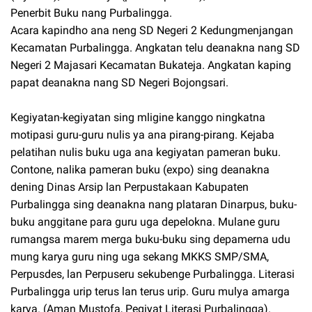
Penerbit Buku nang Purbalingga.
Acara kapindho ana neng SD Negeri 2 Kedungmenjangan
Kecamatan Purbalingga. Angkatan telu deanakna nang SD
Negeri 2 Majasari Kecamatan Bukateja. Angkatan kaping
papat deanakna nang SD Negeri Bojongsari.
Kegiyatan-kegiyatan sing mligine kanggo ningkatna
motipasi guru-guru nulis ya ana pirang-pirang. Kejaba
pelatihan nulis buku uga ana kegiyatan pameran buku.
Contone, nalika pameran buku (expo) sing deanakna
dening Dinas Arsip lan Perpustakaan Kabupaten
Purbalingga sing deanakna nang plataran Dinarpus, buku-
buku anggitane para guru uga depelokna. Mulane guru
rumangsa marem merga buku-buku sing depamerna udu
mung karya guru ning uga sekang MKKS SMP/SMA,
Perpusdes, lan Perpuseru sekubenge Purbalingga. Literasi
Purbalingga urip terus lan terus urip. Guru mulya amarga
karya. (Aman Mustofa, Pegiyat Literasi Purbalingga).