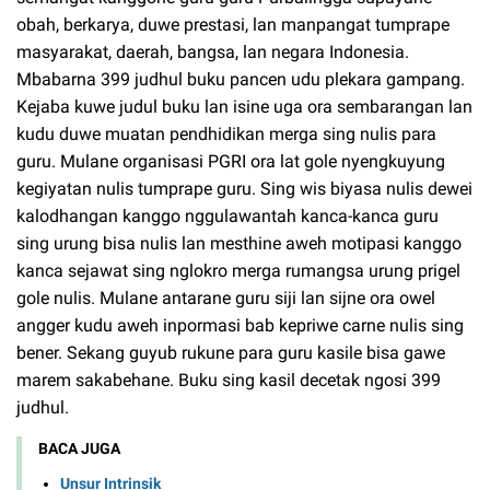
obah, berkarya, duwe prestasi, lan manpangat tumprape
masyarakat, daerah, bangsa, lan negara Indonesia.
Mbabarna 399 judhul buku pancen udu plekara gampang.
Kejaba kuwe judul buku lan isine uga ora sembarangan lan
kudu duwe muatan pendhidikan merga sing nulis para
guru. Mulane organisasi PGRI ora lat gole nyengkuyung
kegiyatan nulis tumprape guru. Sing wis biyasa nulis dewei
kalodhangan kanggo nggulawantah kanca-kanca guru
sing urung bisa nulis lan mesthine aweh motipasi kanggo
kanca sejawat sing nglokro merga rumangsa urung prigel
gole nulis. Mulane antarane guru siji lan sijne ora owel
angger kudu aweh inpormasi bab kepriwe carne nulis sing
bener. Sekang guyub rukune para guru kasile bisa gawe
marem sakabehane. Buku sing kasil decetak ngosi 399
judhul.
BACA JUGA
Unsur Intrinsik