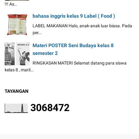
!!! As…
bahasa inggris kelas 9 Label ( Food )
LABEL MAKANAN Halo, anak-anak luar biasa. Pada
per…
Materi POSTER Seni Budaya kelas 8
semester 2
RINGKASAN MATERI Selamat datang para siswa
kelas 8 , maril…
TAYANGAN
3
0
6
8
4
7
2