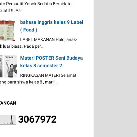
ato Persuatif Yoook Berlatih Berpidato
uatif !!! As…
bahasa inggris kelas 9 Label
( Food )
LABEL MAKANAN Halo, anak-
k luar biasa. Pada per…
Materi POSTER Seni Budaya
kelas 8 semester 2
RINGKASAN MATERI Selamat
ang para siswa kelas 8 , maril…
YANGAN
3
0
6
7
9
7
2