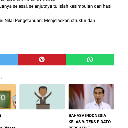
ya selesai, selanjutnya tulislah kesimpulan dari hasil
i Nilai Pengetahuan: Menjelaskan struktur dan
 :
i
BAHASA INDONESIA
KELAS 9: TEKS PIDATO
s Pidato
PERSUASIF