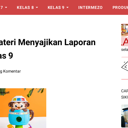
 7
KELAS 8
KELAS 9
INTERMEZO
PRODU
ateri Menyajikan Laporan
sel
as 9
ng Komentar
CAR
SIK