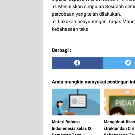
d. Menuliskan simpulan Sesudah semuan
percobaan yang telah dilakukan.
e. Lakukan penyuntingan Tugas Mandir
kebahasaan teks
Berbagi :
Anda mungkin menyukai postingan ini
Materi Bahasa
Mengidentifikas
Indonenesia kelas IX
struktur dan Ciri
Semester Gasal :
Kebahasaan Tek