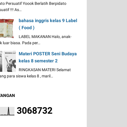
ato Persuatif Yoook Berlatih Berpidato
uatif !!! As…
bahasa inggris kelas 9 Label
( Food )
LABEL MAKANAN Halo, anak-
k luar biasa. Pada per…
Materi POSTER Seni Budaya
kelas 8 semester 2
RINGKASAN MATERI Selamat
ang para siswa kelas 8 , maril…
YANGAN
3
0
6
8
7
3
2