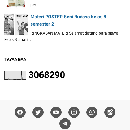
per…
Materi POSTER Seni Budaya kelas 8
semester 2
RINGKASAN MATERI Selamat datang para siswa
kelas 8 , maril…
TAYANGAN
3
0
6
8
2
9
0