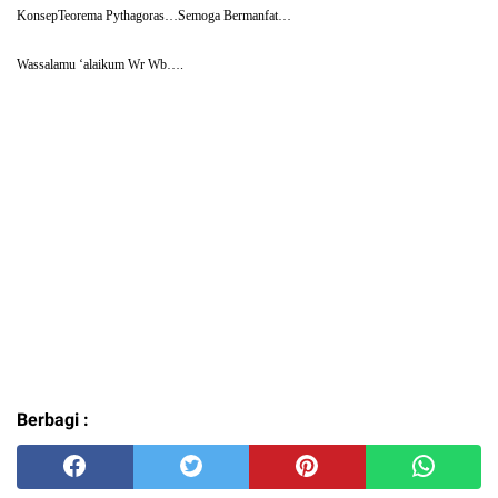
KonsepTeorema Pythagoras…Semoga Bermanfat…
Wassalamu ‘alaikum Wr Wb….
Berbagi :