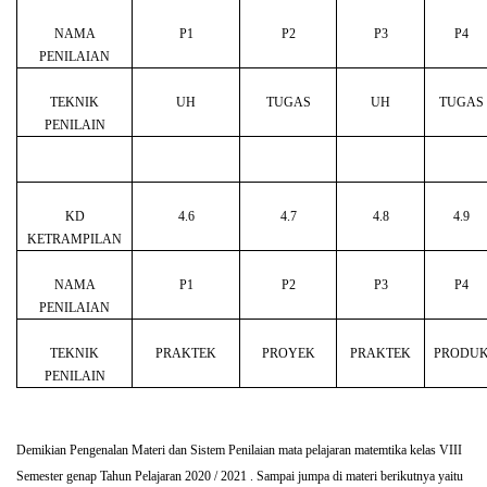
NAMA
P1
P2
P3
P4
PENILAIAN
TEKNIK
UH
TUGAS
UH
TUGAS
PENILAIN
KD
4.6
4.7
4.8
4.9
KETRAMPILAN
NAMA
P1
P2
P3
P4
PENILAIAN
TEKNIK
PRAKTEK
PROYEK
PRAKTEK
PRODU
PENILAIN
Demikian Pengenalan Materi dan Sistem Penilaian mata pelajaran matemtika kelas VIII
Semester genap Tahun Pelajaran 2020 / 2021 . Sampai jumpa di materi berikutnya yaitu