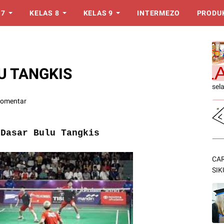
 7
KELAS 8
KELAS 9
INTERMEZO
PRODU
U TANGKIS
sel
Komentar
 Dasar Bulu Tangkis
CAR
SIK