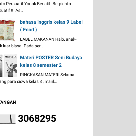
ato Persuatif Yoook Berlatih Berpidato
uatif !!! As…
bahasa inggris kelas 9 Label
( Food )
LABEL MAKANAN Halo, anak-
k luar biasa. Pada per…
Materi POSTER Seni Budaya
kelas 8 semester 2
RINGKASAN MATERI Selamat
ang para siswa kelas 8 , maril…
YANGAN
3
0
6
8
2
9
5