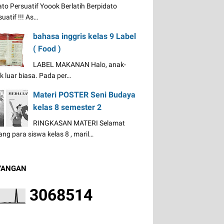
ato Persuatif Yoook Berlatih Berpidato
uatif !!! As…
bahasa inggris kelas 9 Label
( Food )
LABEL MAKANAN Halo, anak-
k luar biasa. Pada per…
Materi POSTER Seni Budaya
kelas 8 semester 2
RINGKASAN MATERI Selamat
ang para siswa kelas 8 , maril…
YANGAN
3
0
6
8
5
1
4