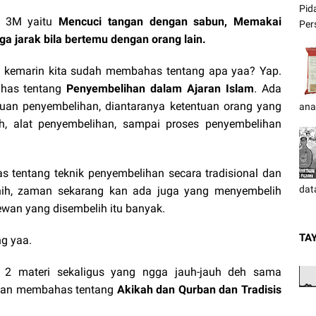
Pid
u, 3M yaitu
Mencuci tangan dengan sabun, Memakai
Pers
a jarak bila bertemu dengan orang lain.
n kemarin kita sudah membahas tentang apa yaa? Yap.
ahas tentang
Penyembelihan dalam Ajaran Islam
. Ada
ntuan penyembelihan, diantaranya ketentuan orang yang
ana
h, alat penyembelihan, sampai proses penyembelihan
as tentang teknik penyembelihan secara tradisional dan
dat
 nih, zaman sekarang kan ada juga yang menyembelih
hewan yang disembelih itu banyak.
TA
ng yaa.
an 2 materi sekaligus yang ngga jauh-jauh deh sama
akan membahas tentang
Akikah dan Qurban dan Tradisis