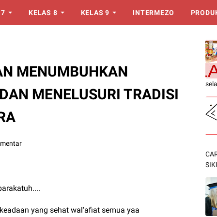
 7
KELAS 8
KELAS 9
INTERMEZO
PRODU
BAN MENUMBUHKAN
sel
DAN MENELUSURI TRADISI
RA
omentar
CAR
SIK
rakatuh....
keadaan yang sehat wal'afiat semua yaa