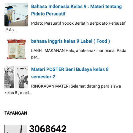
Bahasa Indonesia Kelas 9 : Materi tentang
Pidato Persuatif
Pidato Persuatif Yoook Berlatih Berpidato Persuatif
!!! As…
bahasa inggris kelas 9 Label ( Food )
LABEL MAKANAN Halo, anak-anak luar biasa. Pada
per…
Materi POSTER Seni Budaya kelas 8
semester 2
RINGKASAN MATERI Selamat datang para siswa
kelas 8 , maril…
TAYANGAN
3
0
6
8
6
4
2