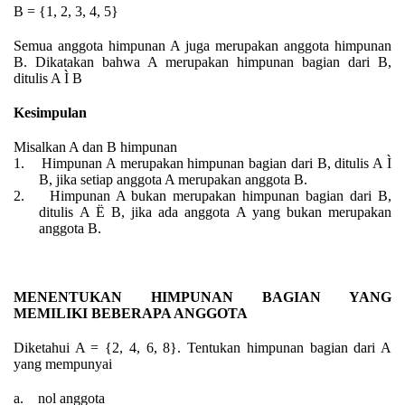
B = {1, 2, 3, 4, 5}
Semua anggota himpunan A juga merupakan anggota himpunan
B. Dikatakan bahwa A merupakan himpunan bagian dari B,
ditulis A
Ì
B
Kesimpulan
Misalkan A dan B himpunan
1.
Himpunan A merupakan himpunan bagian dari B, ditulis A
Ì
B
, jika setiap anggota A merupakan anggota B.
2.
Himpunan A bukan merupakan himpunan bagian dari B,
ditulis A
Ë
B, jika ada anggota A yang bukan merupakan
anggota B
.
M
ENENTUKAN HIMPUNAN BAGIAN YANG
MEMILIKI BEBERAPA ANGGOTA
Diketahui A = {2, 4, 6, 8}. Tentukan himpunan bagian dari A
yang mempunyai
a.
nol anggota