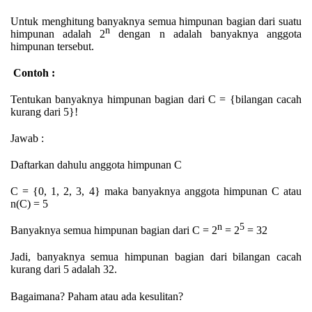
Untuk menghitung banyaknya semua himpunan bagian dari suatu
n
himpunan adalah 2
dengan n adalah banyaknya anggota
himpunan tersebut.
Contoh
:
Tentukan banyaknya himpunan bagian dari
C = {
bilangan cacah
kurang dari 5
}!
Jawab
:
Daftarkan dahulu anggota himpunan C
C = {0, 1, 2, 3, 4} maka banyaknya anggota himpunan C atau
n(C) = 5
n
5
Banyaknya semua himpunan bagian dari C = 2
= 2
= 32
Jadi, banyaknya semua himpunan bagian dari bilangan cacah
kurang dari 5 adalah 32.
Bagaimana? Paham atau ada kesulitan?