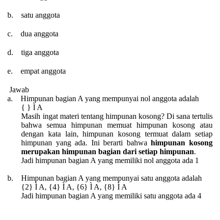
b
.
satu anggota
c
.
dua anggota
d
.
tiga anggota
e
.
empat anggota
Jawab
a
.
Himpunan bagian A yang mempunyai
nol
anggota adalah
{
}
Ì
A
Masih ingat materi tentang himpunan kosong? Di sana tertulis
bahwa
semua himpunan memuat himpunan kosong atau
dengan kata lain, himpunan kosong termuat dalam setiap
himpunan yang ada.
Ini berarti bahwa
himpunan kosong
merupakan himpunan bagian dari setiap himpunan
.
Jadi himpunan bagian A yang memiliki nol anggota ada 1
b
.
Himpunan bagian A yang mempunyai satu anggota adalah
{2}
Ì
A, {4}
Ì
A, {6}
Ì
A, {8}
Ì
A
Jadi himpunan bagian A yang memiliki satu anggota ada 4