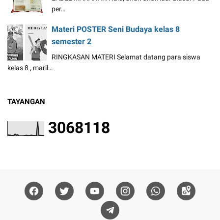
per…
Materi POSTER Seni Budaya kelas 8
semester 2
RINGKASAN MATERI Selamat datang para siswa
kelas 8 , maril…
TAYANGAN
3
0
6
8
1
1
8