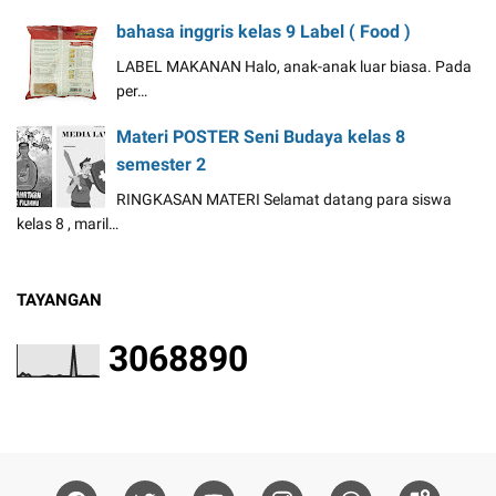
bahasa inggris kelas 9 Label ( Food )
LABEL MAKANAN Halo, anak-anak luar biasa. Pada
per…
Materi POSTER Seni Budaya kelas 8
semester 2
RINGKASAN MATERI Selamat datang para siswa
kelas 8 , maril…
TAYANGAN
3
0
6
8
8
9
0