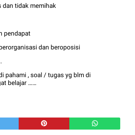
 dan tidak memihak
n pendapat
berorganisasi dan beroposisi
.
i pahami , soal / tugas yg blm di
at belajar ……