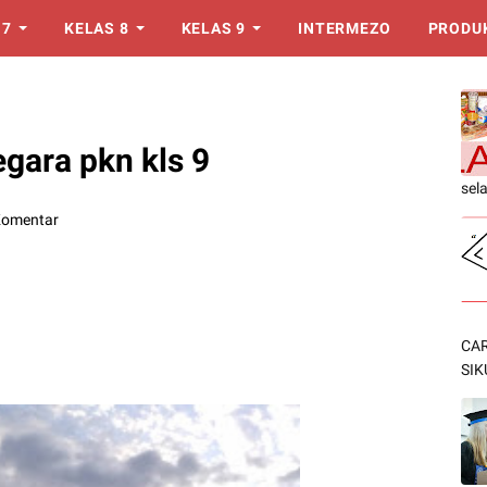
 7
KELAS 8
KELAS 9
INTERMEZO
PRODU
egara pkn kls 9
sel
Komentar
CAR
SIK