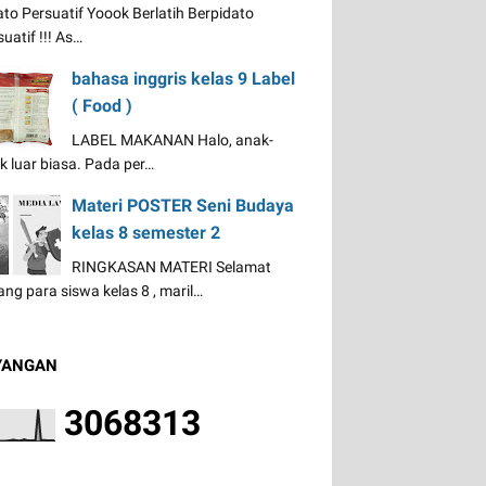
ato Persuatif Yoook Berlatih Berpidato
uatif !!! As…
bahasa inggris kelas 9 Label
( Food )
LABEL MAKANAN Halo, anak-
k luar biasa. Pada per…
Materi POSTER Seni Budaya
kelas 8 semester 2
RINGKASAN MATERI Selamat
ang para siswa kelas 8 , maril…
YANGAN
3
0
6
8
3
1
3