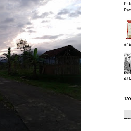
Pid
Pers
ana
dat
TA