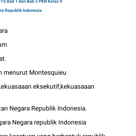
TS Bab 1 dan Bab 2 PKN Kelas 9
a Republik Indonesia
ara
kum
at.
n menurut Montesquieu
, kekuasaaan eksekutif,kekuasaaan
tan Negara Republik Indonesia.
gara Negara republik Indonesia