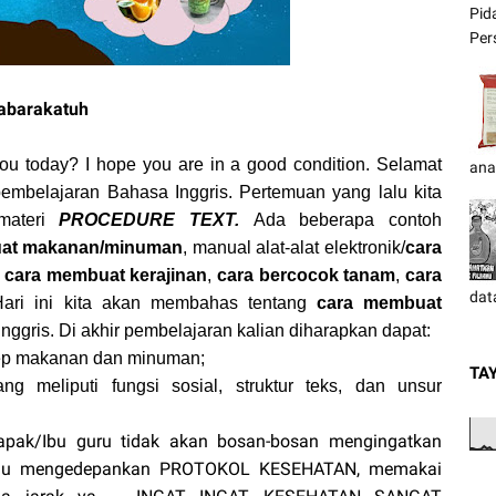
Pid
Pers
abarakatuh
ou today? I hope you are in a good condition. Selamat
ana
mbelajaran Bahasa Inggris. Pertemuan yang lalu kita
materi
PROCEDURE TEXT.
Ada beberapa contoh
at makanan/minuman
, manual alat-alat elektronik/
cara
,
cara membuat kerajinan
,
cara bercocok tanam
,
cara
dat
Hari ini kita akan membahas tentang
cara membuat
nggris. Di akhir pembelajaran kalian diharapkan dapat:
sep makanan dan minuman;
TA
ang meliputi fungsi sosial, struktur teks, dan unsur
Bapak/Ibu guru tidak akan bosan-bosan mengingatkan
elalu mengedepankan PROTOKOL KESEHATAN, memakai