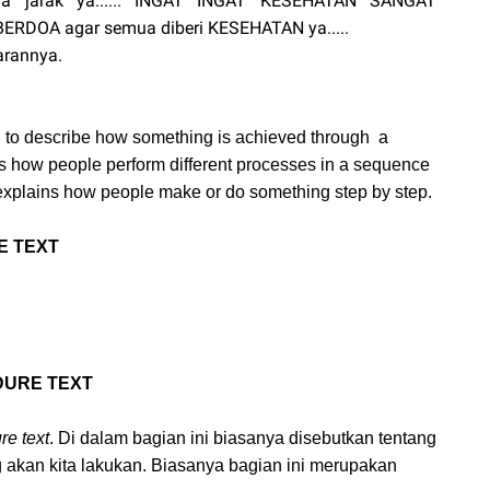
aga jarak ya...... INGAT INGAT KESEHATAN SANGAT
RDOA agar semua diberi KESEHATAN ya.....
arannya.
ed to describe how something is achieved through
a
ins how people perform different processes in a sequence
t explains how people make or do something step by step.
E TEXT
DURE TEXT
re text
. Di dalam bagian ini biasanya disebutkan tentang
g akan kita lakukan. Biasanya bagian ini merupakan