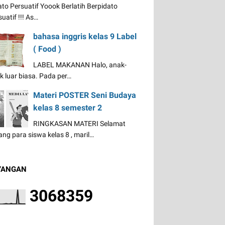
ato Persuatif Yoook Berlatih Berpidato
uatif !!! As…
bahasa inggris kelas 9 Label
( Food )
LABEL MAKANAN Halo, anak-
k luar biasa. Pada per…
Materi POSTER Seni Budaya
kelas 8 semester 2
RINGKASAN MATERI Selamat
ang para siswa kelas 8 , maril…
YANGAN
3
0
6
8
3
5
9