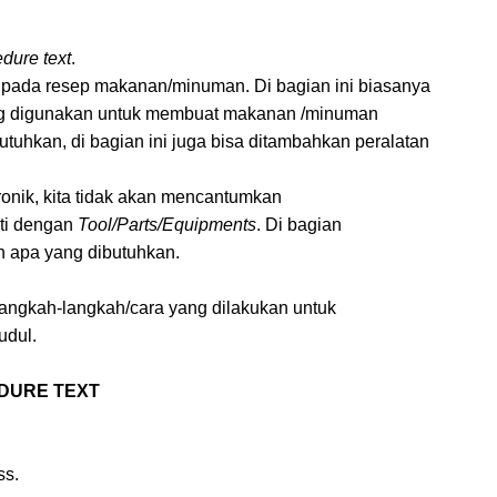
dure text
.
pada resep makanan/minuman. Di bagian ini biasanya
ng digunakan untuk membuat makanan /minuman
utuhkan, di bagian ini juga bisa ditambahkan peralatan
ronik, kita tidak akan mencantumkan
nti dengan
Tool/Parts/Equipments
. Di bagian
n apa yang dibutuhkan.
langkah-lan
g
kah/cara yang dilakukan untuk
udul.
DURE TEXT
ss.