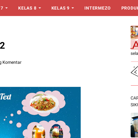
 7
KELAS 8
KELAS 9
INTERMEZO
PRODU
 2
sel
g Komentar
CAR
SIK