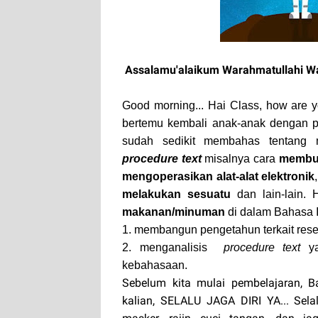
Assalamu'alaikum Warahmatullahi W
Good morning... Hai Class, how are y
bertemu kembali anak-anak dengan pe
sudah sedikit membahas tentang 
procedure text
misalnya cara
membu
mengoperasikan alat-alat elektronik
melakukan sesuatu
dan lain-lain. 
makanan/minuman
di dalam Bahasa I
1. membangun pengetahun terkait re
2. menganalisis
procedure text
y
kebahasaan.
Sebelum kita mulai pembelajaran, 
kalian, SELALU JAGA DIRI YA... S