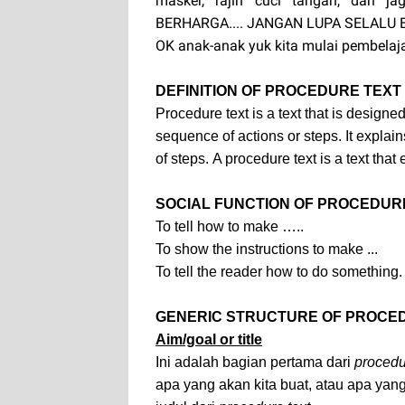
masker, rajin cuci tangan, dan j
BERHARGA.... JANGAN LUPA SELALU BE
OK anak-anak yuk kita mulai pembelaj
DEFINITION OF PROCEDURE TEXT
Procedure text is a text that is design
sequence of actions or steps. It expla
of steps.
A procedure text is a text tha
SOCIAL FUNCTION OF PROCEDUR
To tell how to
make …..
To show the instructions to make ...
To tell the reader how to do something.
GENERIC STRUCTURE OF PROCE
Aim/goal or title
Ini adalah bagian pertama dari
procedu
apa yang akan kita buat, atau apa yan