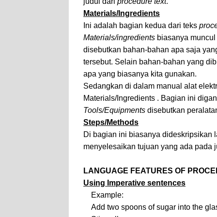
judul dari
procedure text
.
Materials/Ingredients
Ini adalah bagian kedua dari teks
proce
Materials/ingredients
biasanya muncul 
disebutkan bahan-bahan apa saja ya
tersebut. Selain bahan-bahan yang dib
apa yang biasanya kita gunakan.
Sedangkan di dalam manual alat elekt
Materials/Ingredients . Bagian ini diga
Tools/Equipments
disebutkan peralata
Steps/Methods
Di bagian ini biasanya dideskripsikan 
menyelesaikan tujuan yang ada pada j
LANGUAGE FEATURES OF PROCE
Using
Imperative
sentences
Example:
Add two spoons of sugar into the gla