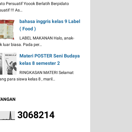
ato Persuatif Yoook Berlatih Berpidato
uatif !!! As…
bahasa inggris kelas 9 Label
( Food )
LABEL MAKANAN Halo, anak-
k luar biasa. Pada per…
Materi POSTER Seni Budaya
kelas 8 semester 2
RINGKASAN MATERI Selamat
ang para siswa kelas 8 , maril…
YANGAN
3
0
6
8
2
1
4