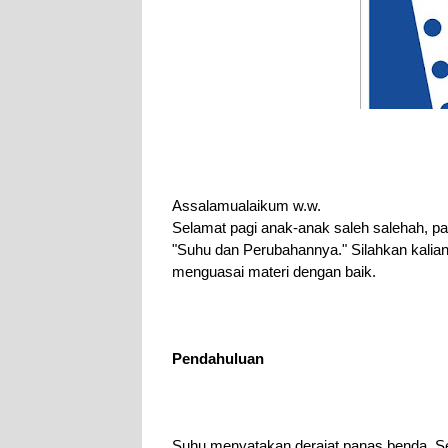
Assalamualaikum w.w.
Selamat pagi anak-anak saleh salehah, pada
"Suhu dan Perubahannya." Silahkan kalian 
menguasai materi dengan baik.
Pendahuluan
Suhu menyatakan derajat panas benda. Se