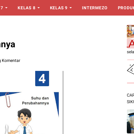
 7
KELAS 8
KELAS 9
INTERMEZO
PRODU
nnya
sel
g Komentar
CAR
SIK