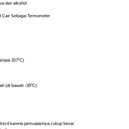
sa dan alkohol
 Cair Sebagai Termometer
0
ampai 357
C)
0
ah (di bawah -39
C)
at kecil karena pemuaiannya cukup besar