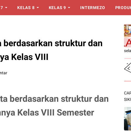
 7
KELAS 8
KELAS 9
INTERMEZO
PRODU
a berdasarkan struktur dan
sel
a Kelas VIII
ntar
CAR
ta berdasarkan struktur dan
SIK
nya Kelas VIII Semester