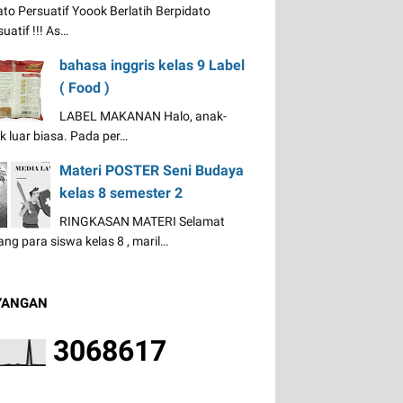
ato Persuatif Yoook Berlatih Berpidato
uatif !!! As…
bahasa inggris kelas 9 Label
( Food )
LABEL MAKANAN Halo, anak-
k luar biasa. Pada per…
Materi POSTER Seni Budaya
kelas 8 semester 2
RINGKASAN MATERI Selamat
ang para siswa kelas 8 , maril…
YANGAN
3
0
6
8
6
1
7