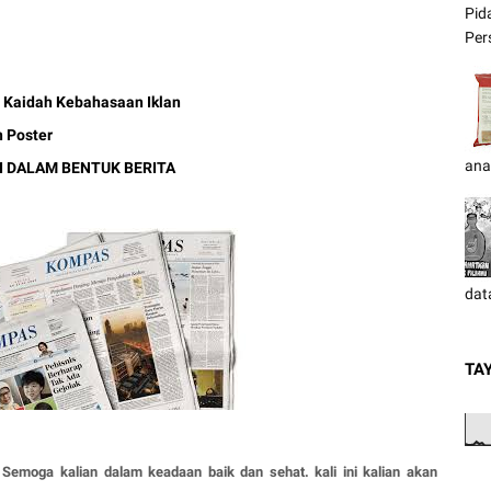
Pid
Pers
n Kaidah Kebahasaan Iklan
n Poster
ana
 DALAM BENTUK BERITA
dat
TA
Semoga kalian dalam keadaan baik dan sehat. kali ini kalian akan