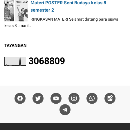
Materi POSTER Seni Budaya kelas 8
semester 2
RINGKASAN MATERI Selamat datang para siswa
kelas 8 , maril…
TAYANGAN
3
0
6
8
8
0
9