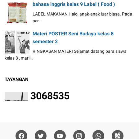
bahasa inggris kelas 9 Label ( Food )
LABEL MAKANAN Halo, anak-anak luar biasa. Pada
per…
Materi POSTER Seni Budaya kelas 8
semester 2
RINGKASAN MATERI Selamat datang para siswa
kelas 8 , maril…
TAYANGAN
3
0
6
8
5
3
5