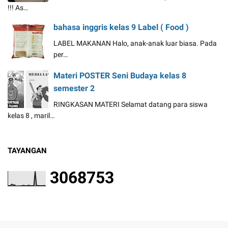
!!! As…
bahasa inggris kelas 9 Label ( Food )
LABEL MAKANAN Halo, anak-anak luar biasa. Pada
per…
Materi POSTER Seni Budaya kelas 8
semester 2
RINGKASAN MATERI Selamat datang para siswa
kelas 8 , maril…
TAYANGAN
3
0
6
8
7
5
3