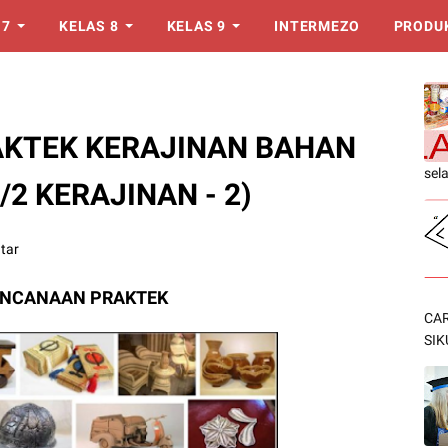
 7
KELAS 8
KELAS 9
INTERMEZO
PRODU
KTEK KERAJINAN BAHAN
sel
/2 KERAJINAN - 2)
tar
NCANAAN PRAKTEK
CAR
SIK