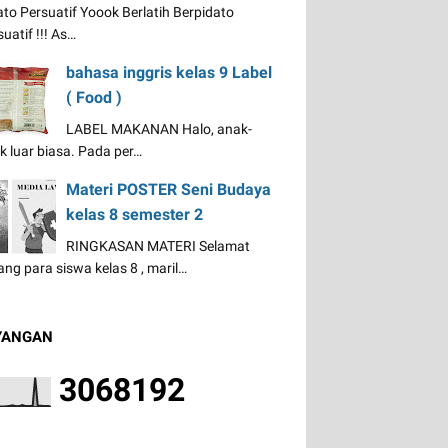
ato Persuatif Yoook Berlatih Berpidato
uatif !!! As…
bahasa inggris kelas 9 Label
( Food )
LABEL MAKANAN Halo, anak-
k luar biasa. Pada per…
Materi POSTER Seni Budaya
kelas 8 semester 2
RINGKASAN MATERI Selamat
ang para siswa kelas 8 , maril…
YANGAN
3
0
6
8
1
9
2