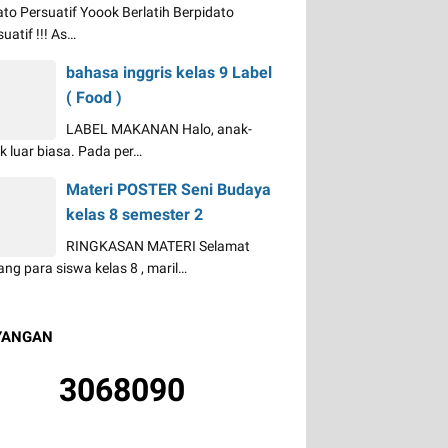
ato Persuatif Yoook Berlatih Berpidato
uatif !!! As…
bahasa inggris kelas 9 Label
( Food )
LABEL MAKANAN Halo, anak-
k luar biasa. Pada per…
Materi POSTER Seni Budaya
kelas 8 semester 2
RINGKASAN MATERI Selamat
ang para siswa kelas 8 , maril…
YANGAN
3
0
6
8
0
9
0